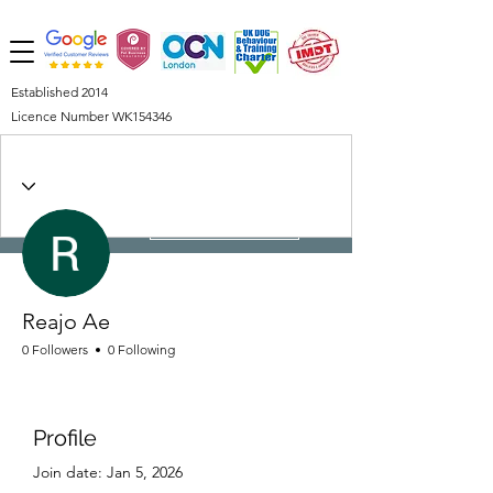
Established 2014
Licence Number WK154346
More actions
Follow
Reajo Ae
0 Followers
0 Following
Profile
Join date: Jan 5, 2026