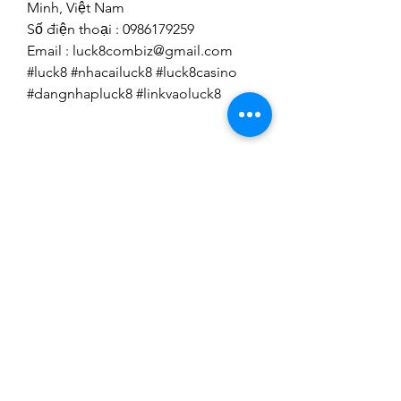
Minh, Việt Nam
Số điện thoại : 0986179259
Email : luck8combiz@gmail.com
#luck8 #nhacailuck8 #luck8casino 
#dangnhapluck8 #linkvaoluck8
Your Paws Pet Services
Subscribe Form
Submit