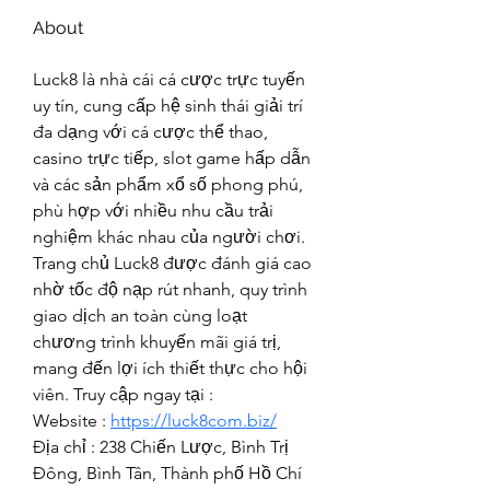
About
Luck8 là nhà cái cá cược trực tuyến 
uy tín, cung cấp hệ sinh thái giải trí 
đa dạng với cá cược thể thao, 
casino trực tiếp, slot game hấp dẫn 
và các sản phẩm xổ số phong phú, 
phù hợp với nhiều nhu cầu trải 
nghiệm khác nhau của người chơi. 
Trang chủ Luck8 được đánh giá cao 
nhờ tốc độ nạp rút nhanh, quy trình 
giao dịch an toàn cùng loạt 
chương trình khuyến mãi giá trị, 
mang đến lợi ích thiết thực cho hội 
viên. Truy cập ngay tại :
Website : 
https://luck8com.biz/
Địa chỉ : 238 Chiến Lược, Bình Trị 
Đông, Bình Tân, Thành phố Hồ Chí 