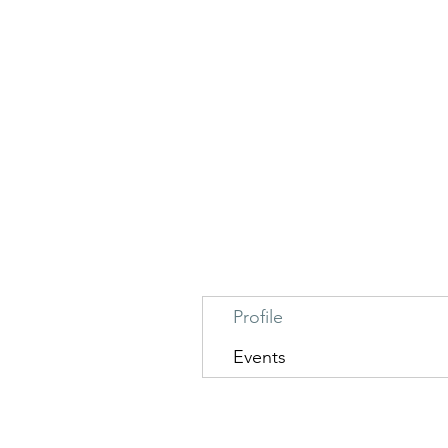
Profile
Events