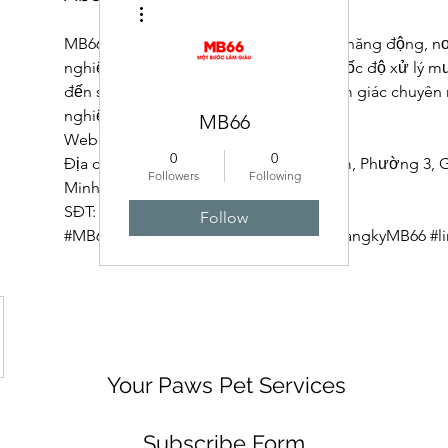
More actions
MB66 – là không gian giải trí trực tuyến năng động, n
nghiệm hệ thống trò chơi đa dạng với tốc độ xử lý 
đến sự an toàn, ổn định và mang lại cảm giác chuyên 
nghiệm.
MB66
Webiste: 
https://mb66ls.com/
0
0
Địa chỉ: 175/8 Hẻm 50/15 Đ. Quảng Hàm, Phường 3, 
Followers
Following
Minh, Việt Nam
SĐT: 0915833297
Follow
#MB66 #mb66lscom #trangchuMB66 #dangkyMB66 #l
Your Paws Pet Services
Subscribe Form