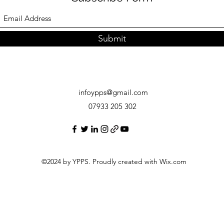
Submit
infoypps@gmail.com
07933 205 302
©2024 by YPPS. Proudly created with Wix.com