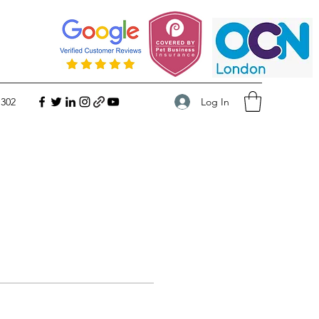
Log In
 302