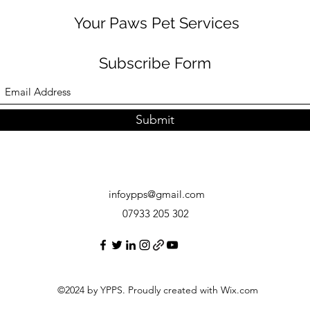
Your Paws Pet Services
Subscribe Form
Submit
infoypps@gmail.com
07933 205 302
©2024 by YPPS. Proudly created with Wix.com