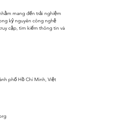
g nhằm mang đến trải nghiệm 
trong kỷ nguyên công nghệ 
uy cập, tìm kiếm thông tin và 
ành phố Hồ Chí Minh, Việt 
org