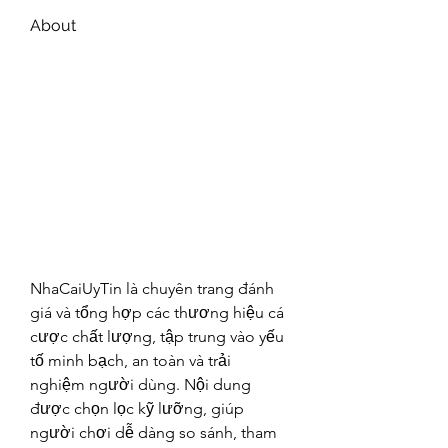
About
NhaCaiUyTin là chuyên trang đánh 
giá và tổng hợp các thương hiệu cá 
cược chất lượng, tập trung vào yếu 
tố minh bạch, an toàn và trải 
nghiệm người dùng. Nội dung 
được chọn lọc kỹ lưỡng, giúp 
người chơi dễ dàng so sánh, tham 