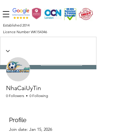
Established 2014
Licence Number WK154346
More actions
Follow
NhaCaiUyTin
0 Followers
0 Following
Profile
Join date: Jan 15, 2026