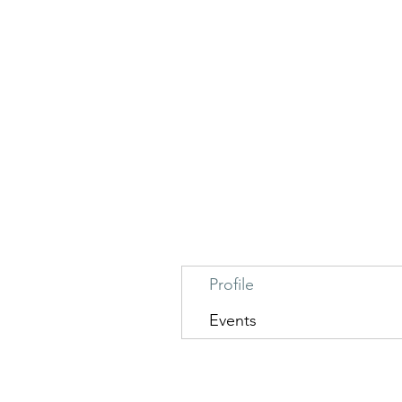
Profile
Events