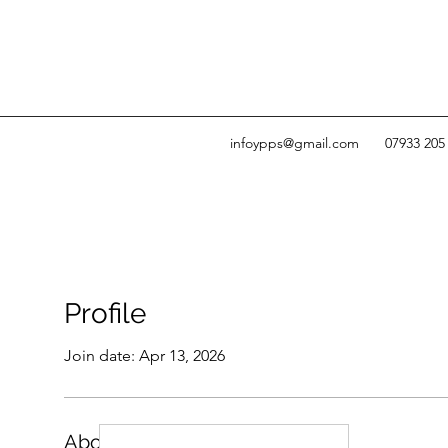
infoypps@gmail.com
07933 205
Profile
Join date: Apr 13, 2026
About